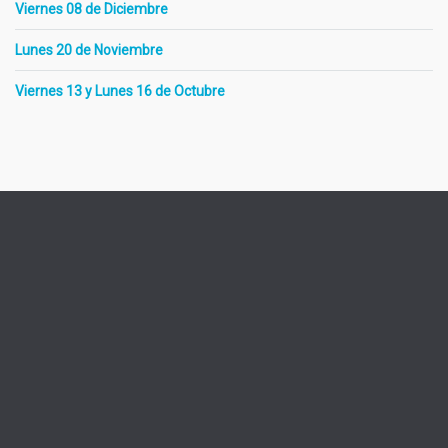
Viernes 08 de Diciembre
Lunes 20 de Noviembre
Viernes 13 y Lunes 16 de Octubre
Una cobertura de salud pensada solidariamente, cuyo
sistema de prestación integral le permite acceder a un
servicio asistencial ágil y de calidad